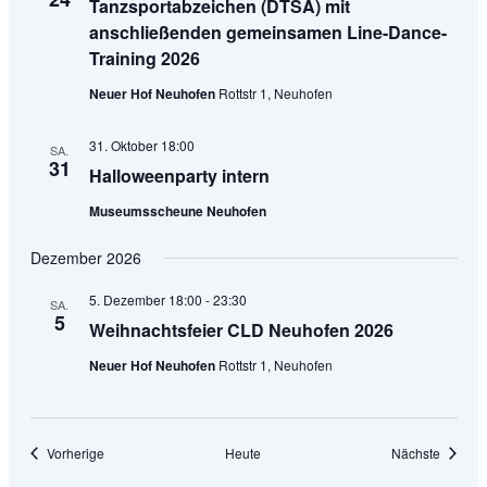
Tanzsportabzeichen (DTSA) mit
anschließenden gemeinsamen Line-Dance-
Training 2026
Neuer Hof Neuhofen
Rottstr 1, Neuhofen
31. Oktober 18:00
SA.
31
Halloweenparty intern
Museumsscheune Neuhofen
Dezember 2026
5. Dezember 18:00
-
23:30
SA.
5
Weihnachtsfeier CLD Neuhofen 2026
Neuer Hof Neuhofen
Rottstr 1, Neuhofen
Veranstaltungen
Veranst
Vorherige
Heute
Nächste