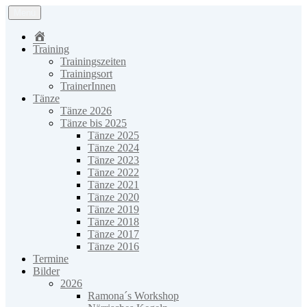
Zum
Menü
Inhalt
Country-Line Dancers Neuhofen e.V.
springen
Home
Training
Trainingszeiten
Trainingsort
TrainerInnen
Tänze
Tänze 2026
Tänze bis 2025
Tänze 2025
Tänze 2024
Tänze 2023
Tänze 2022
Tänze 2021
Tänze 2020
Tänze 2019
Tänze 2018
Tänze 2017
Tänze 2016
Termine
Bilder
2026
Ramona´s Workshop