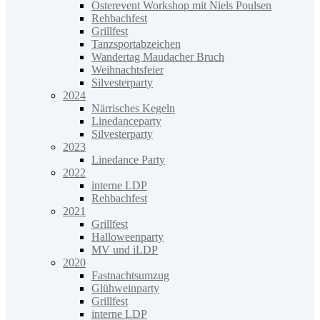
Osterevent Workshop mit Niels Poulsen
Rehbachfest
Grillfest
Tanzsportabzeichen
Wandertag Maudacher Bruch
Weihnachtsfeier
Silvesterparty
2024
Närrisches Kegeln
Linedanceparty
Silvesterparty
2023
Linedance Party
2022
interne LDP
Rehbachfest
2021
Grillfest
Halloweenparty
MV und iLDP
2020
Fastnachtsumzug
Glühweinparty
Grillfest
interne LDP