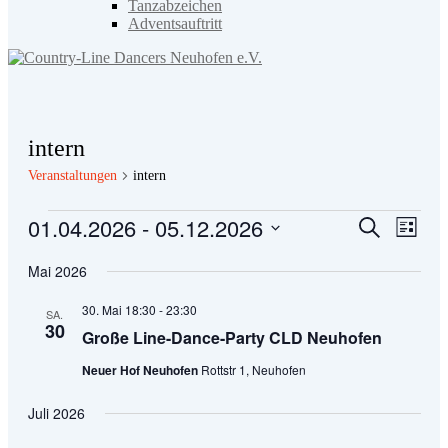
Tanzabzeichen
Adventsauftritt
intern
Veranstaltungen
intern
Veranstaltungen
01.04.2026
 - 
05.12.2026
Veranstal
Veran
Suche
Liste
Ansic
Suche
Datum
Navig
wählen.
Mai 2026
und
Ansichten
30. Mai 18:30
-
23:30
SA.
30
Navigati
Große Line-Dance-Party CLD Neuhofen
Neuer Hof Neuhofen
Rottstr 1, Neuhofen
Juli 2026