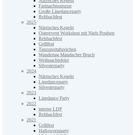
Närrisches Kegeln
Fastnachtsumzug
Große Linedanceparty
Rehbachfest
2025
Närrisches Kegeln
Osterevent Workshop mit Niels Poulsen
Rehbachfest
Grillfest
Tanzsportabzeichen
Wandertag Maudacher Bruch
Weihnachtsfeier
Silvesterparty
2024
Närrisches Kegeln
Linedanceparty
Silvesterparty
2023
Linedance Party
2022
interne LDP
Rehbachfest
2021
Grillfest
Halloweenparty