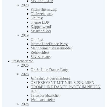
MV und iLDP
2020
Fastnachtsumzug
Glühweinparty
Grillfest
interne LDP
Kappeowend
Maskenbilder
2019
Grillfest
Interne LineDance Party
Mannheimer Strassenridder
Rehbachfest
Silvesterparty
Presseberichte
2026
Große Line-Dance-Party
2025
Jahreshaupt-versammlung
OSTEREVENT MIT NIELS POULSEN
GROßE LINE DANCE PARTY IM NEUEN
HOF
Tanzsportabzeichen
Weihnachtsfeier
2024