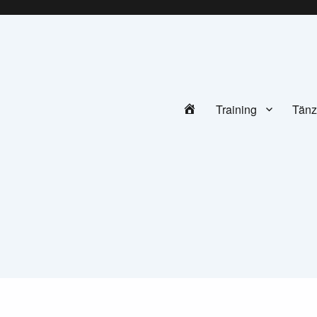
ofen e.V.
Home
Training
Tän