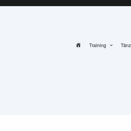
ofen e.V.
Home
Training
Tän