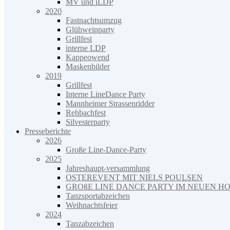
MV und iLDP
2020
Fastnachtsumzug
Glühweinparty
Grillfest
interne LDP
Kappeowend
Maskenbilder
2019
Grillfest
Interne LineDance Party
Mannheimer Strassenridder
Rehbachfest
Silvesterparty
Presseberichte
2026
Große Line-Dance-Party
2025
Jahreshaupt-versammlung
OSTEREVENT MIT NIELS POULSEN
GROßE LINE DANCE PARTY IM NEUEN H
Tanzsportabzeichen
Weihnachtsfeier
2024
Tanzabzeichen