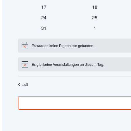
Veranstaltungen
Veranstaltungen
0
0
17
18
Veranstaltungen
Veranstaltungen
0
0
24
25
Veranstaltungen
Veranstaltungen
0
0
31
1
Veranstaltungen
Veranstaltungen
Es wurden keine Ergebnisse gefunden.
Hinweis
Es gibt keine Veranstaltungen an diesem Tag.
Hinweis
Juli