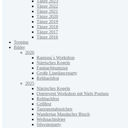
Tänze 2023
Tänze 2022
Tänze 2021
Tänze 2020
Tänze 2019
Tänze 2018
Tänze 2017
Tänze 2016
Termine
Bilder
2026
Ramona´s Workshop
Närrisches Kegeln
Fastnachtsumzug
Große Linedanceparty
Rehbachfest
2025
Närrisches Kegeln
Osterevent Workshop mit Niels Poulsen
Rehbachfest
Grillfest
Tanzsportabzeichen
Wandertag Maudacher Bruch
Weihnachtsfeier
Silvesterparty