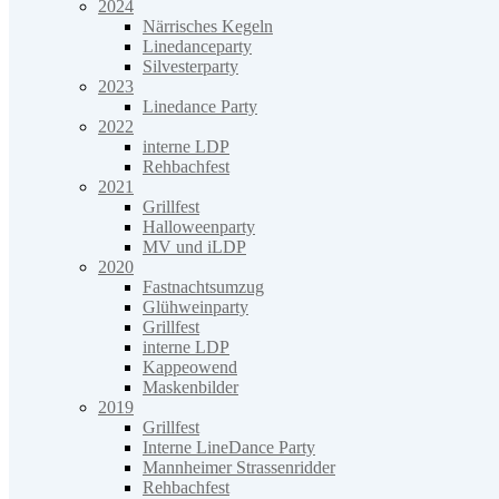
2024
Närrisches Kegeln
Linedanceparty
Silvesterparty
2023
Linedance Party
2022
interne LDP
Rehbachfest
2021
Grillfest
Halloweenparty
MV und iLDP
2020
Fastnachtsumzug
Glühweinparty
Grillfest
interne LDP
Kappeowend
Maskenbilder
2019
Grillfest
Interne LineDance Party
Mannheimer Strassenridder
Rehbachfest