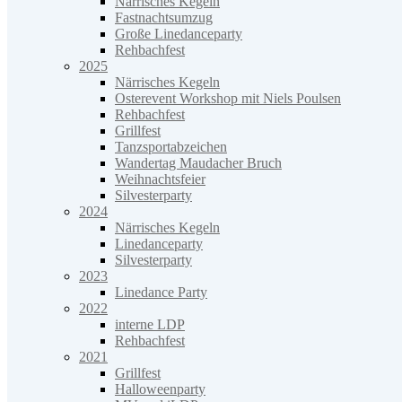
Närrisches Kegeln
Fastnachtsumzug
Große Linedanceparty
Rehbachfest
2025
Närrisches Kegeln
Osterevent Workshop mit Niels Poulsen
Rehbachfest
Grillfest
Tanzsportabzeichen
Wandertag Maudacher Bruch
Weihnachtsfeier
Silvesterparty
2024
Närrisches Kegeln
Linedanceparty
Silvesterparty
2023
Linedance Party
2022
interne LDP
Rehbachfest
2021
Grillfest
Halloweenparty