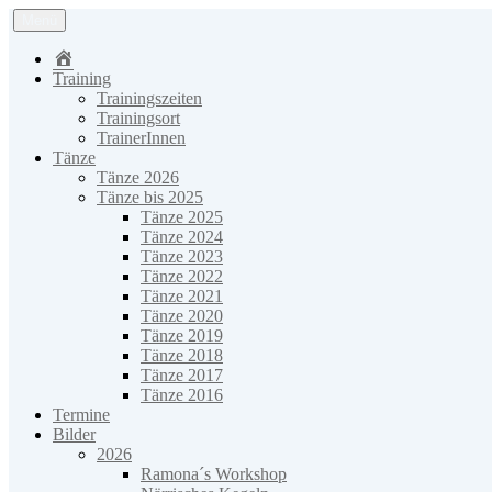
Zum
Menü
Inhalt
Country-Line Dancers Neuhofen e.V.
springen
Home
Training
Trainingszeiten
Trainingsort
TrainerInnen
Tänze
Tänze 2026
Tänze bis 2025
Tänze 2025
Tänze 2024
Tänze 2023
Tänze 2022
Tänze 2021
Tänze 2020
Tänze 2019
Tänze 2018
Tänze 2017
Tänze 2016
Termine
Bilder
2026
Ramona´s Workshop