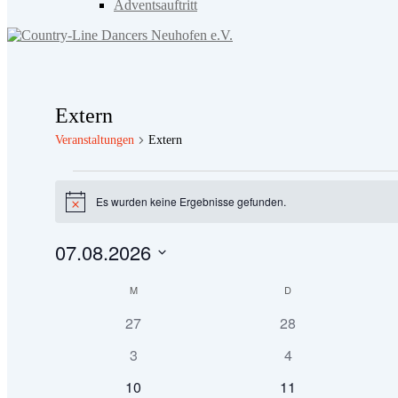
Adventsauftritt
Extern
Veranstaltungen
Extern
Veranstaltungen
Es wurden keine Ergebnisse gefunden.
Hinweis
07.08.2026
Datum
Kalender
wählen.
M
MONTAG
D
DIENSTAG
von
0
0
27
28
Veranstaltungen
Veranstaltungen
Veranstaltungen
0
0
3
4
Veranstaltungen
Veranstaltungen
0
0
10
11