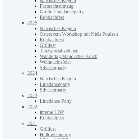
Närrisches Kegeln
Fastnachtsumzug
Große Linedanceparty
Rehbachfest
2025
Närrisches Kegeln
Osterevent Workshop mit Niels Poulsen
Rehbachfest
Grillfest
Tanzsportabzeichen
Wandertag Maudacher Bruch
Weihnachtsfeier
Silvesterparty
2024
Närrisches Kegeln
Linedanceparty
Silvesterparty
2023
Linedance Party
2022
interne LDP
Rehbachfest
2021
Grillfest
Halloweenparty