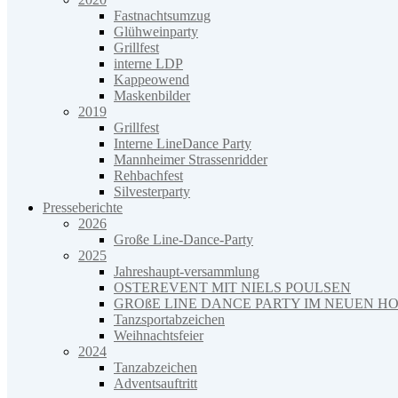
Fastnachtsumzug
Glühweinparty
Grillfest
interne LDP
Kappeowend
Maskenbilder
2019
Grillfest
Interne LineDance Party
Mannheimer Strassenridder
Rehbachfest
Silvesterparty
Presseberichte
2026
Große Line-Dance-Party
2025
Jahreshaupt-versammlung
OSTEREVENT MIT NIELS POULSEN
GROßE LINE DANCE PARTY IM NEUEN H
Tanzsportabzeichen
Weihnachtsfeier
2024
Tanzabzeichen
Adventsauftritt