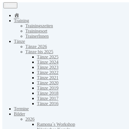
Zum
Menü
Inhalt
Country-Line Dancers Neuhofen e.V.
springen
Home
Training
Trainingszeiten
Trainingsort
TrainerInnen
Tänze
Tänze 2026
Tänze bis 2025
Tänze 2025
Tänze 2024
Tänze 2023
Tänze 2022
Tänze 2021
Tänze 2020
Tänze 2019
Tänze 2018
Tänze 2017
Tänze 2016
Termine
Bilder
2026
Ramona´s Workshop