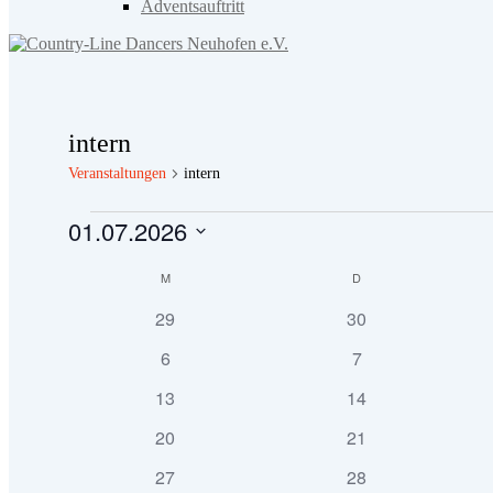
Adventsauftritt
intern
Veranstaltungen
intern
Veranstaltungen
01.07.2026
Datum
Kalender
wählen.
M
MONTAG
D
DIENSTAG
von
0
0
29
30
Veranstaltungen
Veranstaltungen
Veranstaltungen
0
0
6
7
Veranstaltungen
Veranstaltungen
0
0
13
14
Veranstaltungen
Veranstaltungen
0
0
20
21
Veranstaltungen
Veranstaltungen
0
0
27
28