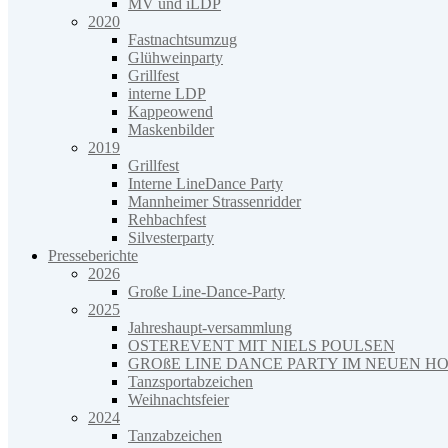
MV und iLDP
2020
Fastnachtsumzug
Glühweinparty
Grillfest
interne LDP
Kappeowend
Maskenbilder
2019
Grillfest
Interne LineDance Party
Mannheimer Strassenridder
Rehbachfest
Silvesterparty
Presseberichte
2026
Große Line-Dance-Party
2025
Jahreshaupt-versammlung
OSTEREVENT MIT NIELS POULSEN
GROßE LINE DANCE PARTY IM NEUEN H
Tanzsportabzeichen
Weihnachtsfeier
2024
Tanzabzeichen