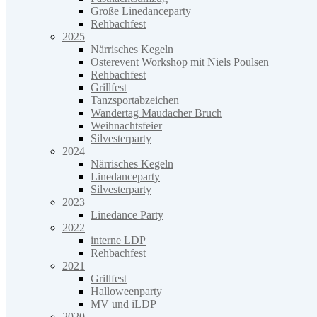
Große Linedanceparty
Rehbachfest
2025
Närrisches Kegeln
Osterevent Workshop mit Niels Poulsen
Rehbachfest
Grillfest
Tanzsportabzeichen
Wandertag Maudacher Bruch
Weihnachtsfeier
Silvesterparty
2024
Närrisches Kegeln
Linedanceparty
Silvesterparty
2023
Linedance Party
2022
interne LDP
Rehbachfest
2021
Grillfest
Halloweenparty
MV und iLDP
2020