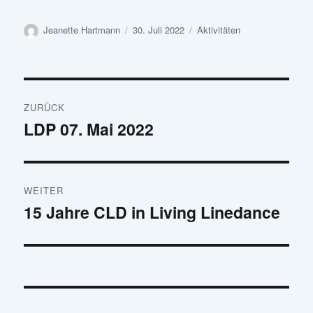
Autor
Veröffentlicht
Kategorien
Jeanette Hartmann
30. Juli 2022
Aktivitäten
am
Beitrags-
ZURÜCK
Navigation
LDP 07. Mai 2022
Vorheriger
Beitrag:
WEITER
15 Jahre CLD in Living Linedance
Nächster
Beitrag: