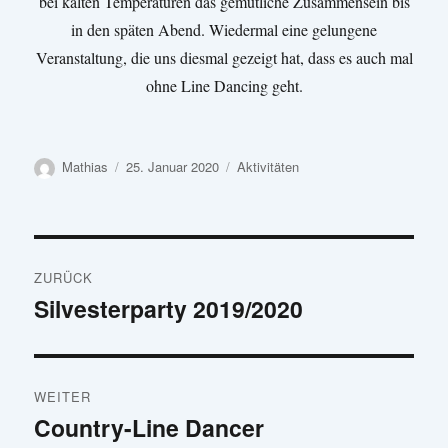
bei kalten Temperaturen das gemütliche Zusammensein bis
in den späten Abend. Wiedermal eine gelungene
Veranstaltung, die uns diesmal gezeigt hat, dass es auch mal
ohne Line Dancing geht.
Autor
Mathias
Veröffentlicht
25. Januar 2020
Kategorien
Aktivitäten
am
Beitrags-
ZURÜCK
Navigation
Silvesterparty 2019/2020
Vorheriger
Beitrag:
WEITER
Country-Line Dancer
Nächster